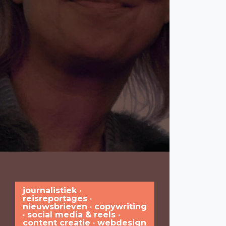
Petra Schouten
journalistiek ·
reisreportages ·
nieuwsbrieven · copywriting
Media
· social media & reels ·
content creatie · webdesign