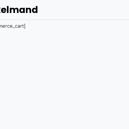
kelmand
erce_cart]