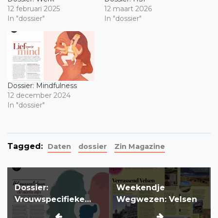
12 februari 2025
12 maart 2026
In "dossier"
In "dossier"
Dossier: Mindfulness
12 december 2024
In "dossier"
Tagged:
Daten
dossier
Zin Magazine
Bericht
Dossier:
Weekendje
navigatie
Vrouwspecifieke
Wegwezen: Velsen
gezondheid