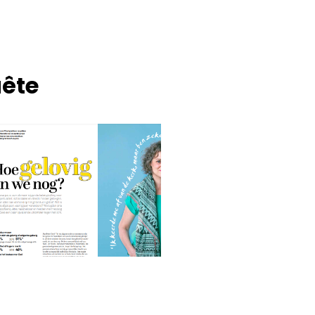
ête
enquête
journalistie
portretserie
Hoe gelovig zijn we nog?
5 jaar ago